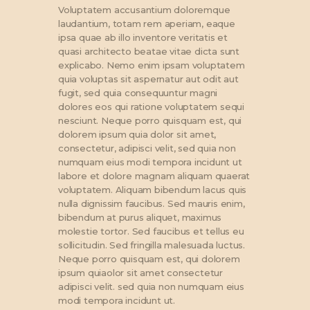
Voluptatem accusantium doloremque
laudantium, totam rem aperiam, eaque
ipsa quae ab illo inventore veritatis et
quasi architecto beatae vitae dicta sunt
explicabo. Nemo enim ipsam voluptatem
quia voluptas sit aspernatur aut odit aut
fugit, sed quia consequuntur magni
dolores eos qui ratione voluptatem sequi
nesciunt. Neque porro quisquam est, qui
dolorem ipsum quia dolor sit amet,
consectetur, adipisci velit, sed quia non
numquam eius modi tempora incidunt ut
labore et dolore magnam aliquam quaerat
voluptatem. Aliquam bibendum lacus quis
nulla dignissim faucibus. Sed mauris enim,
bibendum at purus aliquet, maximus
molestie tortor. Sed faucibus et tellus eu
sollicitudin. Sed fringilla malesuada luctus.
Neque porro quisquam est, qui dolorem
ipsum quiaolor sit amet consectetur
adipisci velit. sed quia non numquam eius
modi tempora incidunt ut.