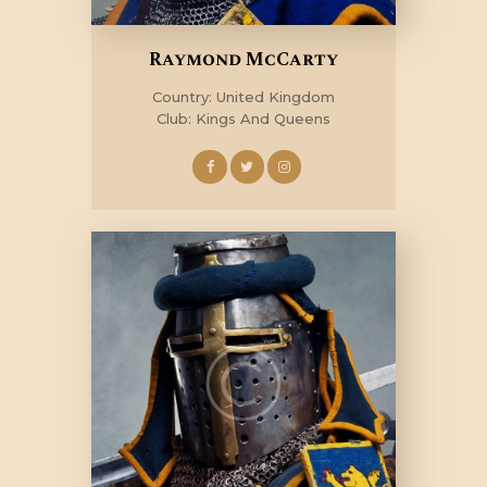
Raymond McCarty
Country: United Kingdom
Club: Kings And Queens