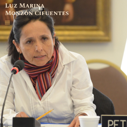
ABOGADA
EXPERIENCIA
PUBLICACIONES
CONTACTO